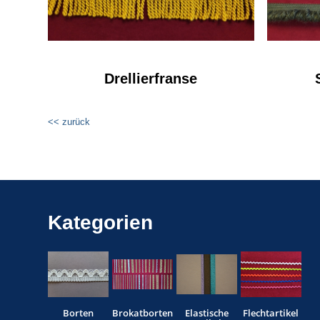
Drellierfranse
<< zurück
Kategorien
Borten
Brokatborten
Elastische
Flechtartikel