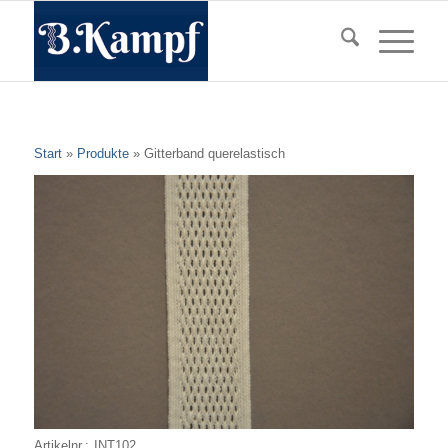
Start
»
Produkte
»
Gitterband querelastisch
Artikelnr.:
INT102