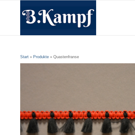
Start
»
Produkte
»
Quastenfranse