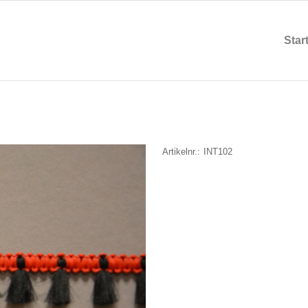
Star
Artikelnr.:
INT102