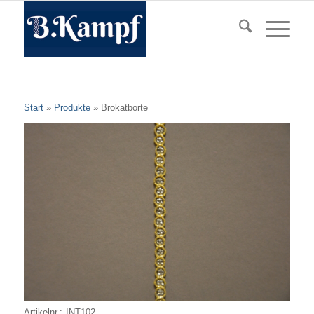
Start
»
Produkte
»
Brokatborte
Artikelnr.:
INT102